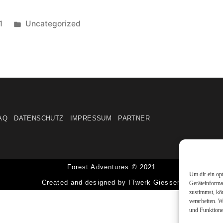
1
Uncategorized
AQ
DATENSCHUTZ
IMPRESSUM
PARTNER
Forest Adventures © 2021
Um dir ein op
Created and designed by ITwerk Giessen
Geräteinforma
zustimmst, kö
verarbeiten. 
und Funktione