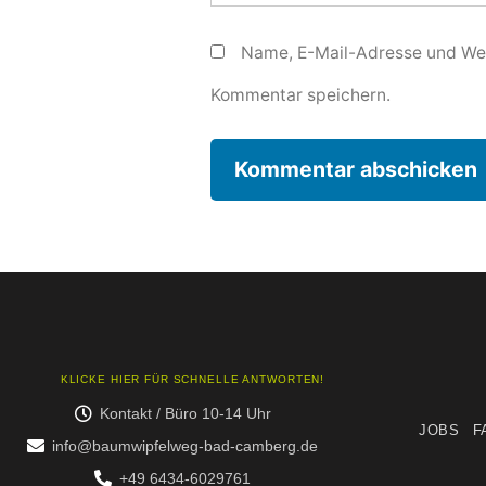
Name, E-Mail-Adresse und Web
Kommentar speichern.
KLICKE HIER FÜR SCHNELLE ANTWORTEN!
Kontakt / Büro 10-14 Uhr
JOBS
F
info@baumwipfelweg-bad-camberg.de
+49 6434-6029761