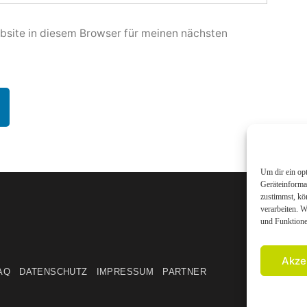
site in diesem Browser für meinen nächsten
Um dir ein op
Geräteinforma
zustimmst, kö
verarbeiten. 
und Funktione
Akze
AQ
DATENSCHUTZ
IMPRESSUM
PARTNER