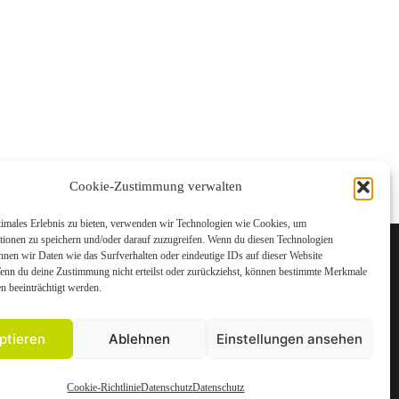
Cookie-Zustimmung verwalten
timales Erlebnis zu bieten, verwenden wir Technologien wie Cookies, um
tionen zu speichern und/oder darauf zuzugreifen. Wenn du diesen Technologien
nnen wir Daten wie das Surfverhalten oder eindeutige IDs auf dieser Website
Wenn du deine Zustimmung nicht erteilst oder zurückziehst, können bestimmte Merkmale
n beeinträchtigt werden.
ANFAHRT
ptieren
Ablehnen
Einstellungen ansehen
Am Vorderwald 1,
65520 Bad Camberg
Cookie-Richtlinie
Datenschutz
Datenschutz