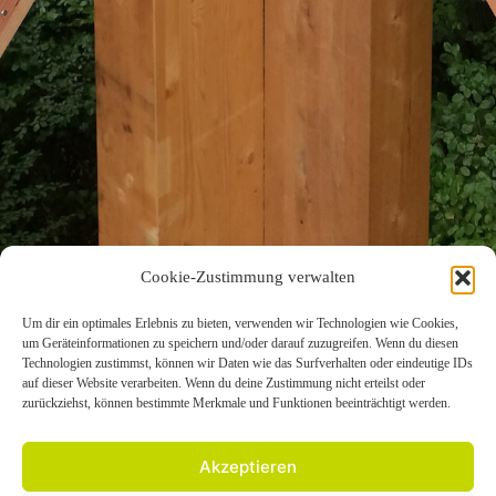
Cookie-Zustimmung verwalten
Um dir ein optimales Erlebnis zu bieten, verwenden wir Technologien wie Cookies,
um Geräteinformationen zu speichern und/oder darauf zuzugreifen. Wenn du diesen
KONTAKT
Technologien zustimmst, können wir Daten wie das Surfverhalten oder eindeutige IDs
auf dieser Website verarbeiten. Wenn du deine Zustimmung nicht erteilst oder
zurückziehst, können bestimmte Merkmale und Funktionen beeinträchtigt werden.
+49 6434-6029761
info@baumwipfelweg-bad-camberg.de
Akzeptieren