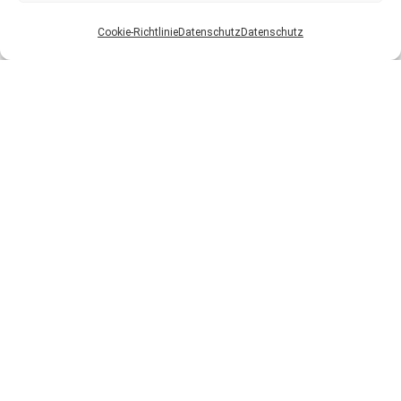
Cookie-Richtlinie
Datenschutz
Datenschutz
Baumwipfelweg